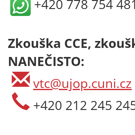
+420 778 754 48
Zkouška CCE, zkoušk
NANEČISTO:
vtc@ujop.cuni.cz
+420 212 245 24