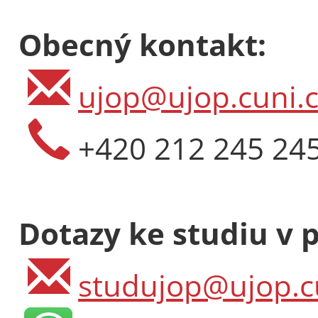
Obecný kontakt:
ujop@ujop.cuni.c
+420 212 245 24
Dotazy ke studiu v 
studujop@ujop.c