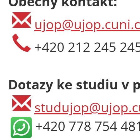
Obecný kontakt:
ujop@ujop.cuni.c
+420 212 245 24
Dotazy ke studiu v 
studujop@ujop.c
+420 778 754 48