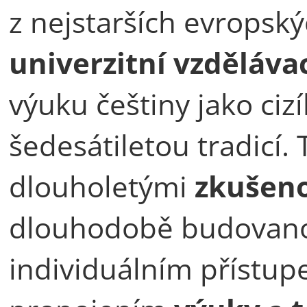
z nejstarších evropský
univerzitní vzdělávac
výuku češtiny jako cizí
šedesátiletou tradicí.
dlouholetými
zkušen
dlouhodobě budova
individuálním přístup