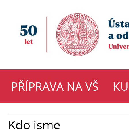
PŘÍPRAVA NA VŠ
KU
Kdo jsme