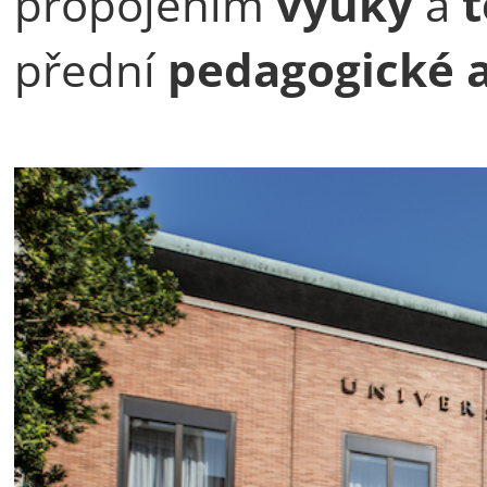
propojením
výuky
a
t
přední
pedagogické 