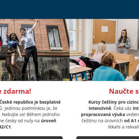
e zdarma!
Naučte s
eské republice je bezplatné
Kurzy češtiny pro cizin
ů. Jedinou podmínkou je, že
intenzivně
. Čeká vás
in
. Nebojte se! Během jednoho
propracovaná výuka
vedená
e česky od nuly na
úroveň
češtinu na úrovních
od A1 
B2/C1
.
lékaře a rekval