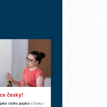
ce česky!
 jako cizího jazyka
v Česku i