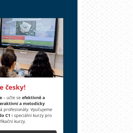
e česky!
ce
– učte se
efektivně a
teraktivní a metodicky
 profesionály. Vyučujeme
do C1
i speciální kurzy pro
ifikační kurzy.