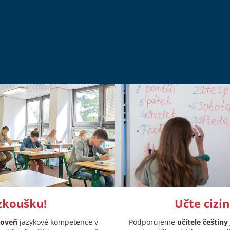
 zkoušku!
Učte cizin
roveň
jazykové kompetence v
Podporujeme
učitele češtiny