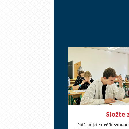
Složte
Potřebujete
ověřit svou ú