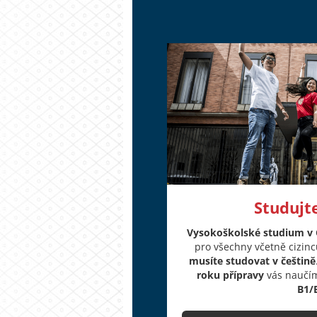
Studujt
Vysokoškolské studium v Č
pro všechny včetně cizinc
musíte studovat v češtině
roku přípravy
vás naučím
B1/