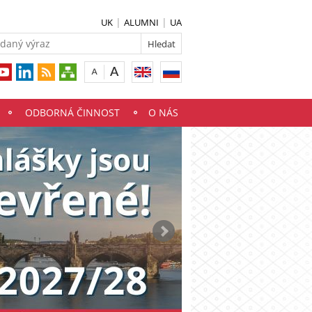
UK
ALUMNI
UA
ODBORNÁ ČINNOST
O NÁS