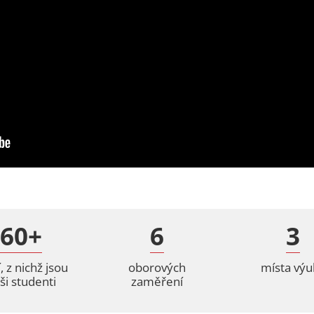
60+
6
3
, z nichž jsou
oborových
místa výu
ši studenti
zaměření