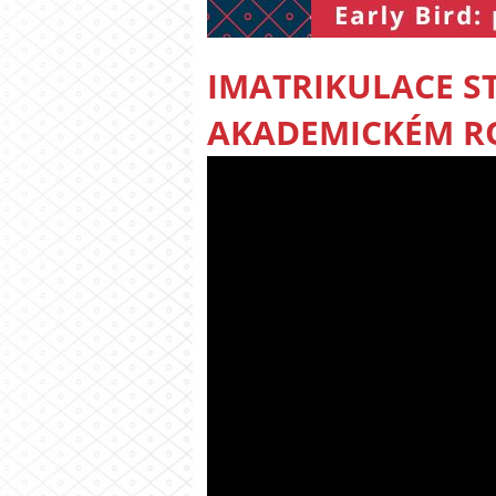
IMATRIKULACE S
AKADEMICKÉM RO