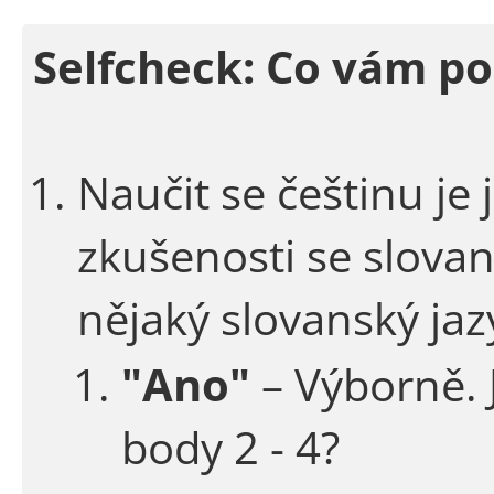
Selfcheck: Co vám p
Naučit se češtinu je 
zkušenosti se slova
nějaký slovanský jaz
"Ano"
– Výborně. 
body 2 - 4?