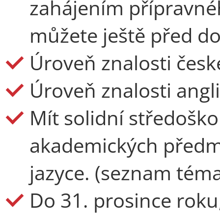
zahájením přípravnéh
můžete ještě před d
Úroveň znalosti česk
Úroveň znalosti angl
Mít solidní středoško
akademických předm
jazyce. (seznam tém
Do 31. prosince roku