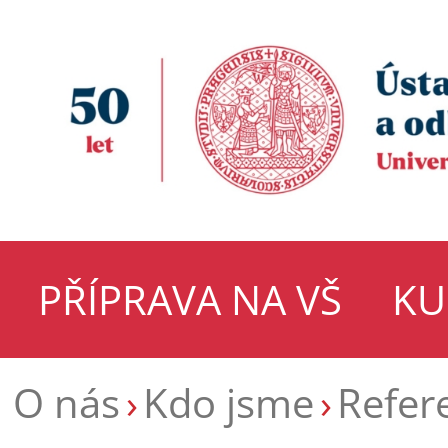
PŘÍPRAVA NA VŠ
KU
O nás
Kdo jsme
Refer