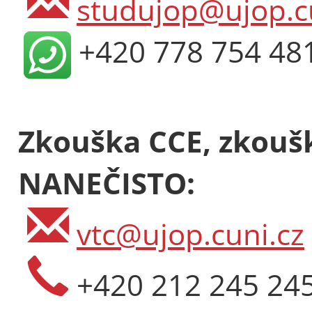
studujop@ujop.c
+420 778 754 48
Zkouška CCE, zkoušk
NANEČISTO:
vtc@ujop.cuni.cz
+420 212 245 24