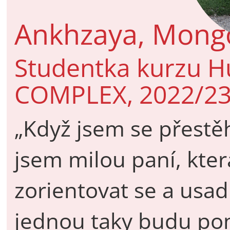
Ankhzaya, Mong
Studentka kurzu H
COMPLEX, 2022/2
„Když jsem se přestě
jsem milou paní, kte
zorientovat se a usad
jednou taky budu po