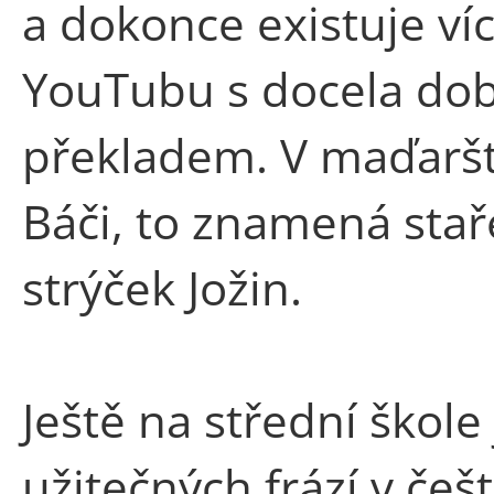
a dokonce existuje ví
YouTubu s docela d
překladem. V maďaršti
Báči, to znamená stař
strýček Jožin.
Ještě na střední škole
užitečných frází v če