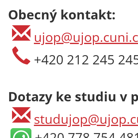
Obecný kontakt:
ujop@ujop.cuni.c
+420 212 245 24
Dotazy ke studiu v 
studujop@ujop.c
+420 778 754 48