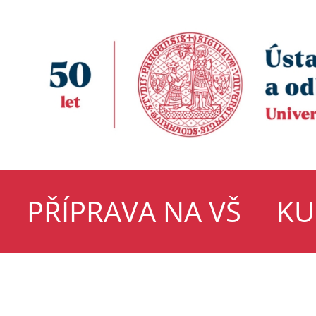
PŘÍPRAVA NA VŠ
KU