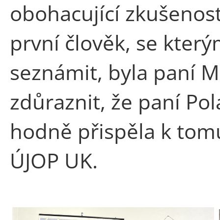
obohacující zkušenost 
první člověk, se kte
seznámit, byla paní 
zdůraznit, že paní P
hodně přispěla k tomu
ÚJOP UK.