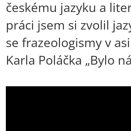
českému jazyku a lite
práci jsem si zvolil j
se frazeologismy v a
Karla Poláčka „Bylo ná