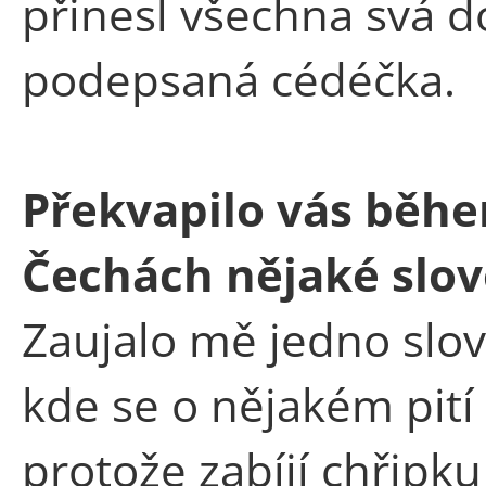
přinesl všechna svá 
podepsaná cédéčka.
Překvapilo vás běh
Čechách nějaké slov
Zaujalo mě jedno slov
kde se o nějakém pití 
protože zabíjí chřipku