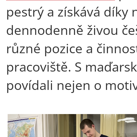
pestrý a získává díky
dennodenně živou češt
různé pozice a činnost
pracoviště. S maďar
povídali nejen o motiv