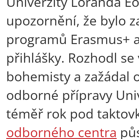
Univerzity Loránda Eö
upozornění, že bylo z
programů Erasmus+ a
přihlášky. Rozhodl se 
bohemisty a zažádal o
odborné přípravy Univ
téměř rok pod takto
odborného centra
půs