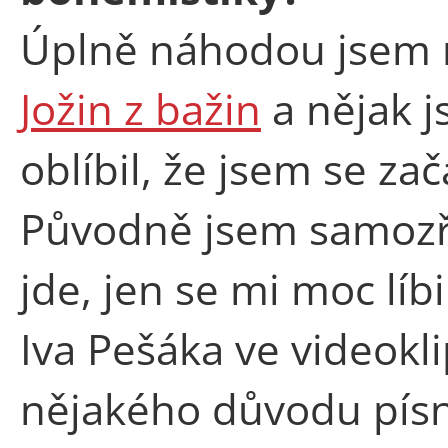
Úplně náhodou jsem n
Jožin z bažin
a nějak j
oblíbil, že jsem se za
Původně jsem samozř
jde, jen se mi moc lí
Iva Pešáka ve videoklip
nějakého důvodu písn