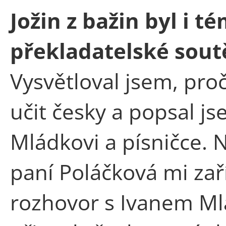
Jožin z bažin byl i 
překladatelské sout
Vysvětloval jsem, pro
učit česky a popsal j
Mládkovi a písničce. N
paní Poláčková mi zaří
rozhovor s Ivanem Ml