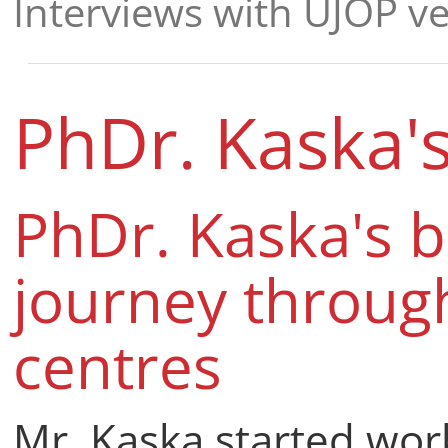
Interviews with ÚJOP v
PhDr. Kaska'
PhDr. Kaska's 
journey throug
centres
Mr. Kaska started wor