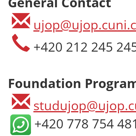
General Contact
ujop@ujop.cuni.c
+420 212 245 24
Foundation Progra
studujop@ujop.c
+420 778 754 48