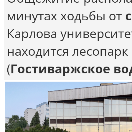
минутах ходьбы от
Карлова университе
находится лесопарк 
(
Гостиваржское в