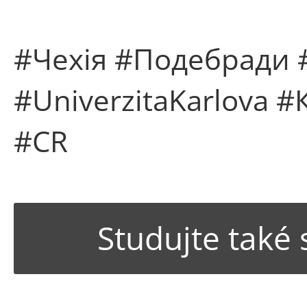
#Чехія #Подебради 
#UniverzitaKarlova 
#CR
Studujte také