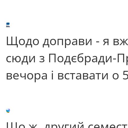
Щодо доправи - я вж
сюди з Подєбради-Пр
вечора і вставати о
Що ж, другий семест