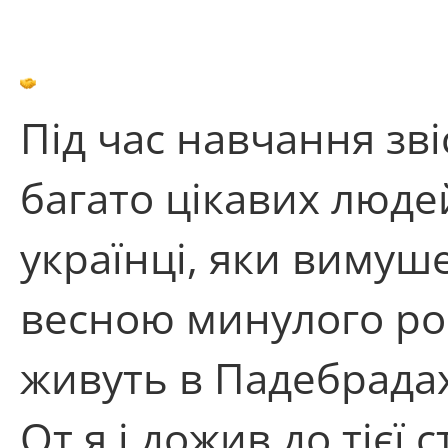
Під час навчання зв
багато цікавих людей
українці, яки вимуше
весною минулого ро
живуть в Падебрадах
От я і дожив до тієї с