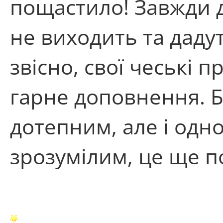
пощастило! Завжди 
не виходить та дадут
звісно, свої чеські п
гарне доповнення. 
дотепним, але і одн
зрозумілим, це ще п