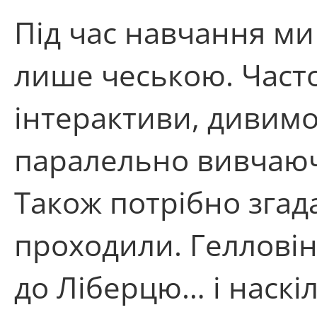
Під час навчання ми
лише чеською. Часто
інтерактиви, дивимос
паралельно вивчаючи
Також потрібно згада
проходили. Гелловін,
до Ліберцю… і наскі