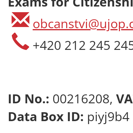
Exams for Citizenshi
obcanstvi@ujop.c
+420 212 245 24
ID No.:
00216208,
VA
Data Box ID:
piyj9b4