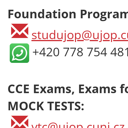
Foundation Progra
studujop@ujop.c
+420 778 754 48
CCE Exams, Exams fo
MOCK TESTS:
vtc@ujop.cuni.cz