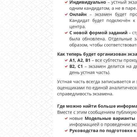
Индивидуально
– устный экза
одним кандидатом, а не в паре.
Онлайн
– экзамен будет про
Кандидат будет подключён к
центра.
С новой формой заданий
– ст
была обновлена. Отдельные 
образом, чтобы соответствовать
Как теперь будет организован экз
A1, A2, B1
– все субтесты прохо
B2, C1
– экзамен делится на д
день устная часть).
Устная часть всегда записывается и
оценщиками по единой аналитическо
справедливость экзамена.
Где можно найти больше информ
Вместе с этим сообщением публикую
новые
Модельные варианты 
информацией о проведении экза
Руководства по подготовке к