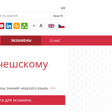
КУ
ЭКЗАМЕНЫ
О НАС
чешскому
ень знаний чешского языка.
>>>
та для экзамена.