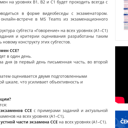
мен на уровнях B1, B2 и C1 будет проходить всегда с
водиться в форме видеобеседы с экзаменатором.
 онлайн-встрече в MS Teams из экзаменационного
руктура субтеста «Говорение» на всех уровнях (A1–C1)
задания и критерии оценивания разработаны таким
 новому конструкту этих субтестов.
амен CCE?
дят в один день.
ва дня (в первый день письменная часть, во второй
 затем оценивается двумя подготовленными
й шкале, что усиливает объективность и
ации?
тся:
экзаменов CCE
с примерами заданий и актуальной
менов на всех уровнях (A1–C1),
 устной части экзамена CCE
на всех уровнях (A1–C1).