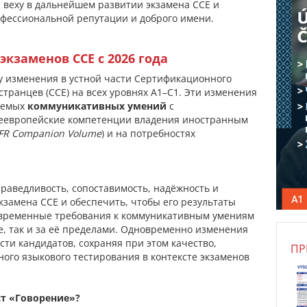
 веху в дальнейшем развитии экзамена CCE и
офессиональной репутации и доброго имени.
экзаменов CCE с 2026 года
у изменения в устной части Сертификационного
странцев (CCE) на всех уровнях A1–C1. Эти изменения
яемых
коммуникативных умений
с
еевропейские компетенции владения иностранным
FR Companion Volume
) и на потребностях
праведливость, сопоставимость, надёжность и
замена CCE и обеспечить, чтобы его результаты
овременные требования к коммуникативным умениям
е, так и за её пределами. Одновременно изменения
ти кандидатов, сохраняя при этом качество,
ПР
ого языкового тестирования в контексте экзаменов
ст «Говорение»?