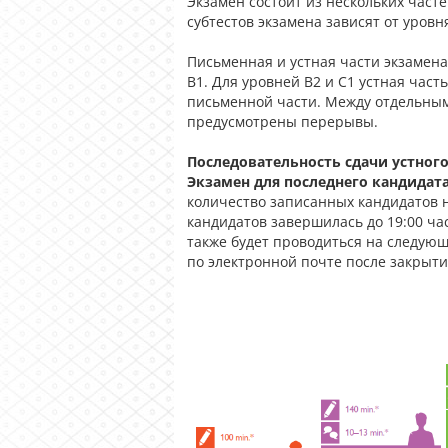
Экзамен состоит из нескольких част
субтестов экзамена зависят от уровн
Письменная и устная части экзамена
B1.
Для уровней B2 и C1 устная част
письменной части.
Между отдельным
предусмотрены перерывы.
Последовательность сдачи устного
Экзамен для последнего кандидата
количество записанных кандидатов н
кандидатов завершилась до 19:00 час
также будет проводиться на следую
по электронной почте после закрыти