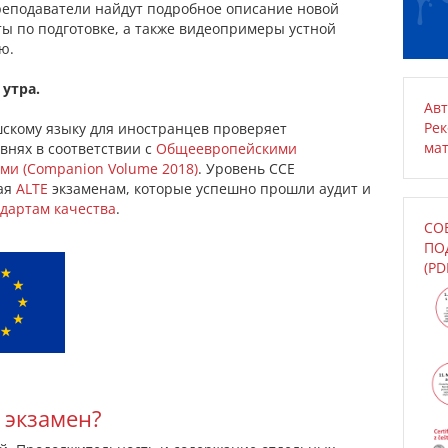
преподаватели найдут подробное описание новой
ы по подготовке, а также видеопримеры устной
ю.
 утра.
Авт
Ре
скому языку для иностранцев проверяет
ма
внях в соответствии с
Общеевропейскими
ми (Companion Volume 2018)
. Уровень ССЕ
мая
ALTE
экзаменам, которые успешно прошли аудит и
дартам качества
.
СО
ПОД
(PD
 экзамен?