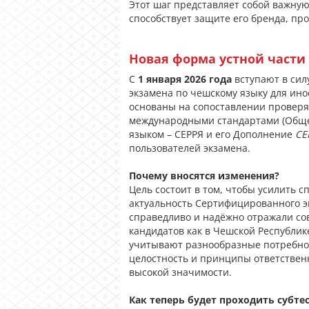
Этот шаг представляет собой важную
способствует защите его бренда, пр
Новая форма устной части 
С
1 января 2026 года
вступают в сил
экзамена по чешскому языку для ино
основаны на сопоставлении провер
международными стандартами (Общ
языком – СЕРРЯ и его Дополнение
CE
пользователей экзамена.
Почему вносятся изменения?
Цель состоит в том, чтобы усилить с
актуальность Сертифицированного эк
справедливо и надёжно отражали с
кандидатов как в Чешской Республик
учитывают разнообразные потребнос
целостность и принципы ответственн
высокой значимости.
Как теперь будет проходить субте