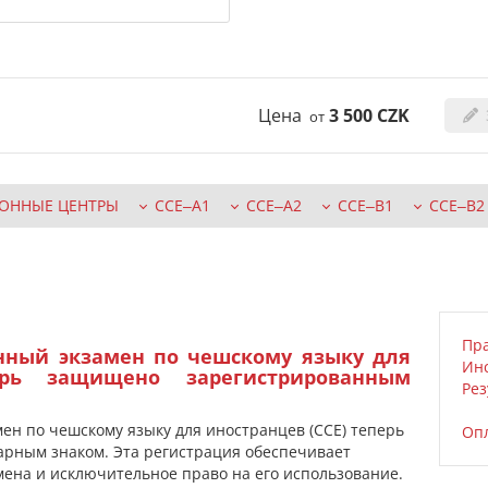
Цена
3 500
CZK
oт
ОННЫЕ ЦЕНТРЫ
CCE‒A1
CCE‒A2
CCE‒B1
CCE‒B2
Пра
нный экзамен по чешскому языку для
Инс
ерь защищено зарегистрированным
Рез
н по чешскому языку для иностранцев (CCE) теперь
Опл
рным знаком. Эта регистрация обеспечивает
ена и исключительное право на его использование.