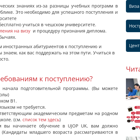
ческих знаниях из-за разницы учебных программ в
Виза
блике. Это необходимо для успешного поступления и
рситете
бесплатно учиться в чешском университете.
Ност
ления на визу
и процедуру признания диплома.
бычаях.
Цент
им иностранных абитуриентов к поступлению и
 знаем, как вас поддержать на этом пути. Учиться в
осто.
Чит
требованиям к поступлению?
 начала подготовительной программы. (Вы можете
олы)
ком B1.
языком не требуется.
ответствующим академическим предметам на родном
коле. (см.
список тем здесь
)
ом вы начинаете обучение в UJOP UK, вам должно
. (Кандидаты младшего возраста рассматриваются в