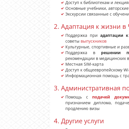
Доступ к библиотекам и лекци
Основные учебники, авторские
Экскурсии связанные с обучен
2. Адаптация к жизни в
Поддержка при
адаптации к
советы
выпускников
Культурные, спортивные и ра
Поддержка в
решении п
рекомендации в медицинских в
Местная SIM-карта
Доступ к общеевропейскому Wi-
Информационная помощь с тра
3. Административная п
Помощь с
подачей докум
признанием диплома, подач
продлению визы
4. Другие услуги