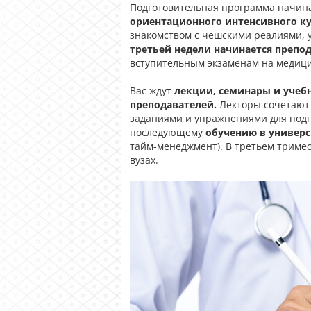
Подготовительная программа начин
ориентационного интенсивного ку
знакомством с чешскими реалиями, 
третьей недели начинается препо
вступительным экзаменам на медиц
Вас ждут
лекции, семинары и учебн
преподавателей.
Лекторы сочетают 
заданиями и упражнениями для подг
последующему
обучению в универс
тайм-менеджмент).
В
третьем
триме
вузах
.