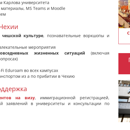
ям Карлова университета
 материалы, MS Teams и Moodle
ием
 Чехии
С
 чешской культуре
, познавательные воркшопы и
звлекательные мероприятия
овседневных жизненных ситуаций
(включая
опросах)
Fi Eduroam во всех кампусах
нспортом из а по прибитии в Чехию
оддержка
ентов на визу
, иммиграционной регистрацией,
ей заявлений в университеты и консультации по