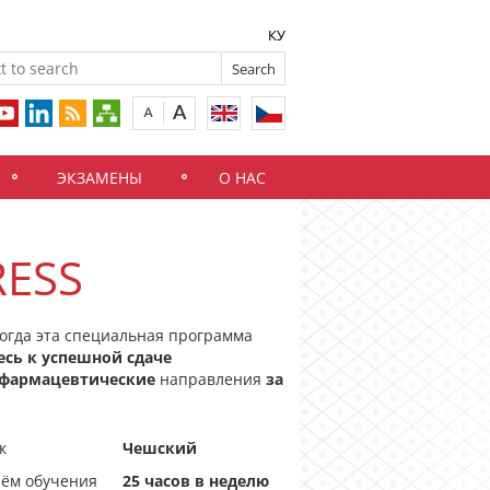
КУ
ЭКЗАМЕНЫ
О НАС
RESS
огда эта специальная программа
есь к успешной сдаче
 фармацевтические
направления
за
к
Чешский
ём обучения
25 часов в неделю