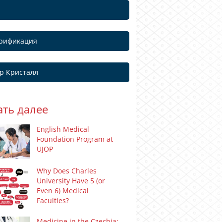
рификация
р Кристалл
ать далее
English Medical
Foundation Program at
UJOP
Why Does Charles
University Have 5 (or
Even 6) Medical
Faculties?
Medicine in the Czechia: