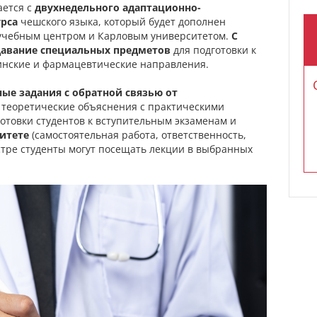
ается с
двухнедельного адаптационно-
рса
чешского языкa, который будет дополнен
учебным центром и Карловым университетом.
С
давание специальных предметов
для подготовки к
инские и фармацевтические направления.
ые задания с обратной связью от
теоретические объяснения с практическими
отовки студентов к вступительным экзаменам и
итете
(самостоятельная работа, ответственность,
стре
студенты
могут
посещать
лекции
в
выбранных