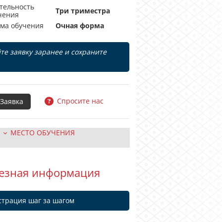
тельность
Три триместра
чения
ма обучения
Очная форма
те заявку заранее и сохраните
Спросите нас
МЕСТО ОБУЧЕНИЯ
езная информация
страция шаг за шагом