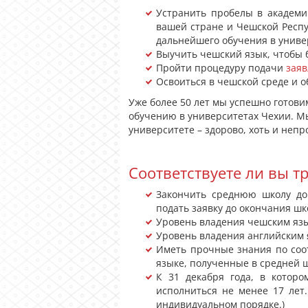
Устранить пробелы в академи
вашей стране и Чешской Респу
дальнейшего обучения в униве
Выучить чешский язык, чтобы 
Пройти процедуру подачи
заяв
Освоиться в чешской среде и о
Уже более 50 лет мы успешно готов
обучению в университетах Чехии. Мы
университете – здорово, хоть и непр
Соответствуете ли вы 
Закончить среднюю школу до
подать заявку до окончания шк
Уровень владения чешским язы
Уровень владения английским 
Иметь прочные знания по со
языке, полученные в средней ш
К 31 декабря года, в котор
исполниться не менее 17 лет
индивидуальном порядке.)