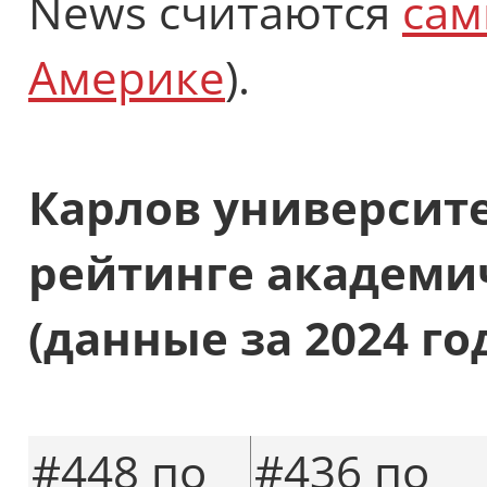
News считаются
сам
Америке
).
Карлов университ
рейтинге академи
(данные за 2024 го
#448 по
#436 по