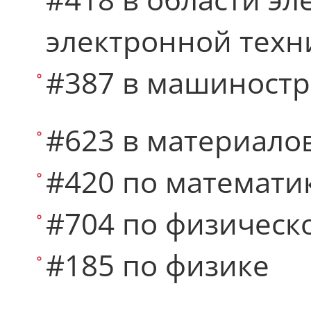
электронной техн
#387 в машиност
#623 в материало
#420 по математи
#704 по физическ
#185 по физике