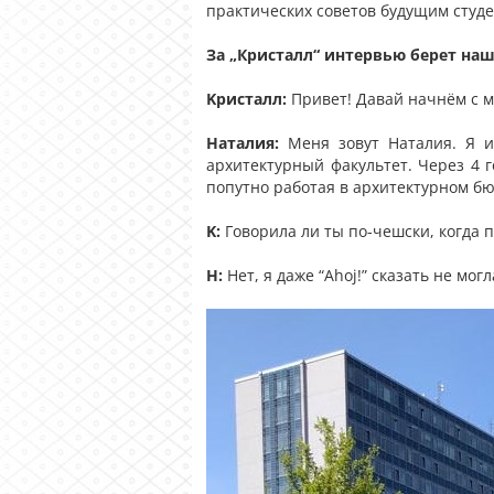
практических советов будущим студе
За „Кристалл“ интервью берет на
Kристалл:
Привет! Давай начнём с ма
Наталия:
Меня зовут Наталия. Я из
архитектурный факультет. Через 4 
попутно работая в архитектурном бю
K:
Говорила ли ты по-чешски, когда 
Н:
Нет, я даже “Ahoj!” сказать не могл