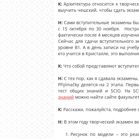
K:
Архитектура относится к творческ
выучить чешский, чтобы сдать экзам
Н:
Сами вступительные экзамены были
с 15 октября по 30 ноября. Ностри
фактически после 4 месяцев изучени
Сейчас для сдачи вступительного э
уровне B1. А в день записи на учеб
кто учится в Кристалле, это выполн
K:
Что собой представляют вступите
Н:
С тех пор, как я сдавала экзамены
Přijímačky делятся на 2 этапа. Пер
тест общих знаний и SCIO. На S
знаний
можно найти сайте факультет
K:
Расскажи, пожалуйста, подробнее 
Н:
В этом году творческий экзамен в
Рисунок по модели – это реа