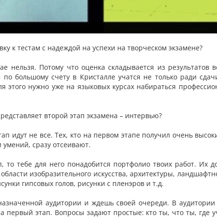
ку к тестам с надеждой на успехи на творческом экзамене?
чае нельзя. Потому что оценка складывается из результатов 
 по большому счету в Кристалле учатся не только ради сдачи
Для этого нужно уже на языковых курсах набираться профессио
 представляет второй этап экзамена – интервью?
ап идут не все. Тех, кто на первом этапе получил очень высоки
и умений, сразу отсеивают.
п, то тебе для него понадобится портфолио твоих работ. Их д
области изобразительного искусства, архитектуры, ландшафтн
унки гипсовых голов, рисунки с пленэров и т.д.
азначенной аудитории и ждешь своей очереди. В аудитории 
а первый этап. Вопросы задают простые: кто ты, что ты, где 