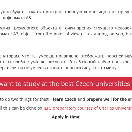
нужно будет создать пространственную композицию из предс
ок формата А3.
эскиз трехмерного объекта с точки зрения стоящего человек
ате А3. object from the point of view of a standing person, bas
енаторам, что ты умеешь правильно отображать перспективу
то ты вообще умtешь рисовать. Это базовый набор навыков.
р, если ты не умеешь строить перспективу, то это минус.
ant to study at the best Czech universities 
to do two things for thist –
learn Czech
and
prepare well for the 
ll this can be done on
ILPS preparatory courses of Charles Universi
Apply in time!