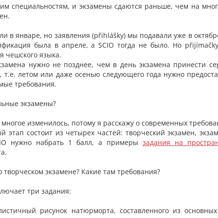
им специальностям, и экзамены сдаются раньше, чем на многи
ен.
 в январе, но заявления (přihlášky) мы подавали уже в октябре
фикация была в апреле, а SCIO тогда не было. Но přijímačky
я чешского языка.
кзамена нужно не позднее, чем в день экзамена принести с
у, т.е. летом или даже осенью следующего года нужно предоста
имые требования.
льные экзамены?
, многое изменилось, потому я расскажу о современных требова
вый этап состоит из четырех частей: творческий экзамен, эк
CIO нужно набрать 1 балл, а примеры
задания на простра
а.
о творческом экзамене? Какие там требования?
ключает три задания:
листичный рисунок натюрморта, составленного из основных