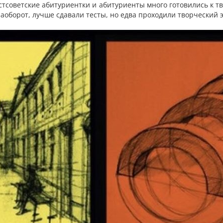
остсоветские абитуриентки и абитуриенты много готовились к тв
наоборот, лучше сдавали тесты, но едва проходили творческий 