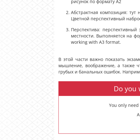
рисунок по формату А2
Абстрактная композиция: тут 
Цветной перспективный наброс
Перспектива: перспективный 
местности. Выполняется на форм
working with A3 format.
В этой части важно показать экзам
мышление, воображение, а также ч
грубых и банальных ошибок. Наприме
Do you w
You only need 
A