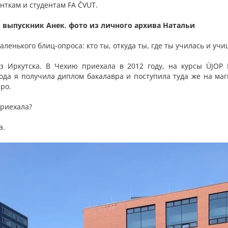
нткам и студентам FA ČVUT.
ш выпускник Анек
,
фото из личного архива Натальи
ленького блиц-опроса: кто ты, откуда ты, где ты училась и учиш
 Иркутска. В Чехию приехала в 2012 году, на курсы ÚJOP K
года я получила диплом бакалавра и поступила туда же на маг
ро.
приехала?
а.