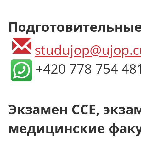
Подготовительные
studujop@ujop.c
+420 778 754 48
Экзамен ССЕ, экза
медицинские факу