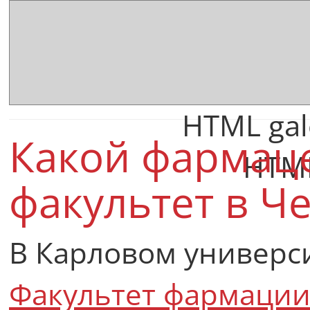
HTML gal
Какой фармац
HTML
факультет в Ч
В Карловом универс
Факультет фармации 