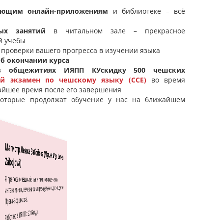
чающим онлайн-приложениям
и библиотеке – всё
ных занятий
в читальном зале – прекрасное
й учебы
 проверки вашего прогресса в изучении языка
б окончании курса
в общежитиях ИЯПП КУ
скидку 500 чешских
й экзамен по чешскому языку (CCE)
во время
айшее время после его завершения
которые продолжат обучение у нас на ближайшем
„К нам приезжают студенты из разных стран, культур, с
Магистр Ленка Забойова (Mgr. et Mgr. Lenka
разным образованием, жизненным опытом, интересами и т.
Zábojová)
д. Мы узнаём друг от друга много интересного, а кроме того
Я преподаю чешский язык и учу произношению на
мы учимся открытости и терпимости по отношению к
интенсивных, вечерних и индивидуальных курсах в Центре
людям“
Прага-Воршилска.
Магистр Ленка Забойова (Mgr. et Mgr. Lenka Zábojová)
Работаю в ИЯПП с 2015 года.