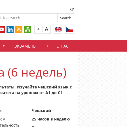
КУ
ЭКЗАМЕНЫ
О НАС
 (6 недель)
льтаты! Изучайте чешский язык с
итета на уровнях от A1 до C1
.
к
Чешский
ъём
25 часов в неделю
тельность