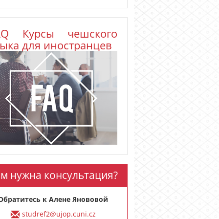
AQ Курсы чешского
зыка для иностранцев
м нужна консультация?
Обратитесь к
Алене Янововой
studref2@ujop.cuni.cz