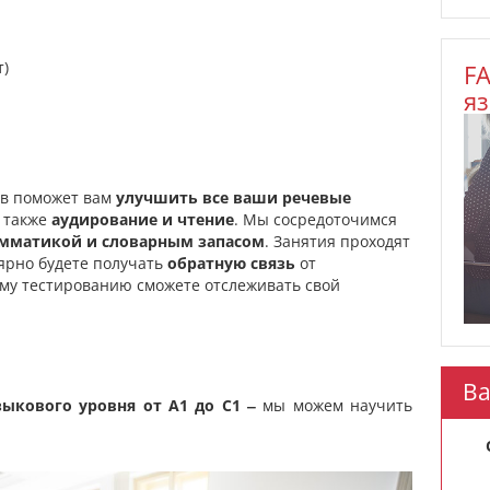
т)
F
я
ев поможет вам
улучшить все ваши речевые
а также
аудирование и чтение
. Мы сосредоточимся
мматикой и словарным запасом
. Занятия проходят
ярно будете получать
обратную связь
от
ему тестированию сможете отслеживать свой
Ва
зыкового уровня от А1 до С1
‒
мы можем научить