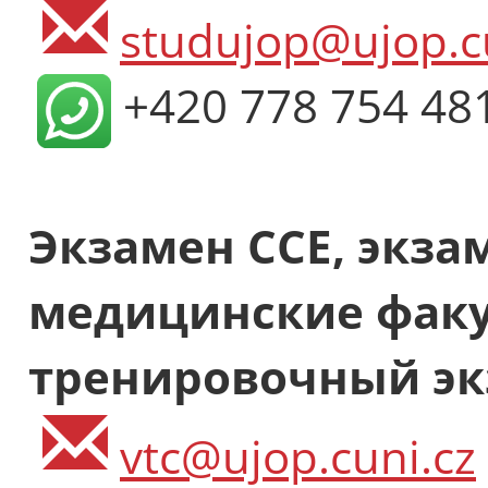
studujop@ujop.c
+420 778 754 48
Экзамен ССЕ, экза
медицинские факу
тренировочный эк
vtc@ujop.cuni.cz