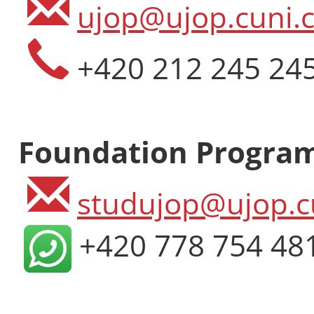
ujop@ujop.cuni.c
+420 212 245 24
Foundation Progra
studujop@ujop.c
+420 778 754 48