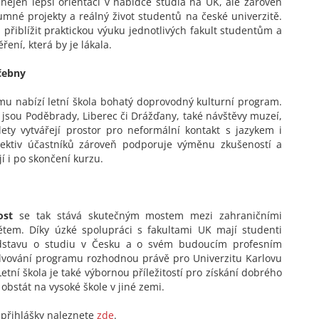
nejen lepší orientaci v nabídce studia na UK, ale zároveň
umné projekty a reálný život studentů na české univerzitě.
 přiblížit praktickou výuku jednotlivých fakult studentům a
ení, která by je lákala.
učebny
 nabízí letní škola bohatý doprovodný kulturní program.
 jsou Poděbrady, Liberec či Drážďany, také návštěvy muzeí,
lety vytvářejí prostor pro neformální kontakt s jazykem i
lektiv účastníků zároveň podporuje výměnu zkušeností a
jí i po skončení kurzu.
ost
se tak stává skutečným mostem mezi zahraničními
tem. Díky úzké spolupráci s fakultami UK mají studenti
představu o studiu v Česku a o svém budoucím profesním
lvování programu rozhodnou právě pro Univerzitu Karlovu
etní škola je také výbornou příležitostí pro získání dobrého
obstát na vysoké škole v jiné zemi.
 přihlášky naleznete
zde
.