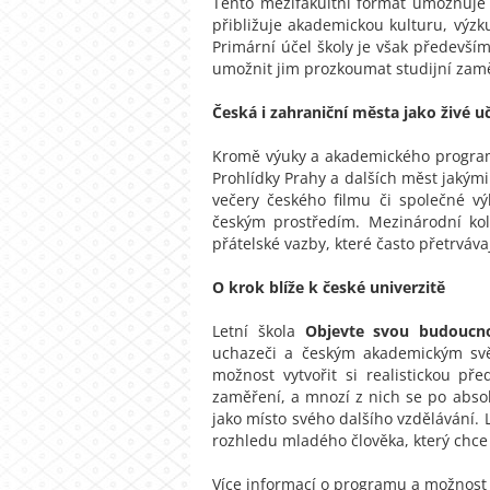
Tento mezifakultní formát umožňuje 
přibližuje akademickou kulturu, výzk
Primární účel školy je však především
umožnit jim prozkoumat studijní zaměř
Česká i zahraniční města jako živé 
Kromě výuky a akademického programu
Prohlídky Prahy a dalších měst jakými
večery českého filmu či společné vý
českým prostředím. Mezinárodní ko
přátelské vazby, které často přetrváva
O krok blíže k české univerzitě
Letní škola
Objevte svou budoucn
uchazeči a českým akademickým svě
možnost vytvořit si realistickou 
zaměření, a mnozí z nich se po abso
jako místo svého dalšího vzdělávání. L
rozhledu mladého člověka, který chce 
Více informací o programu a možnost