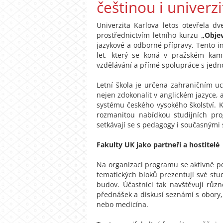
češtinou i univerzi
Univerzita Karlova letos otevřela 
prostřednictvím letního kurzu
„Obje
jazykové a odborné přípravy. Tento 
let, který se koná v pražském kam
vzdělávání a přímé spolupráce s jedno
Letní škola je určena zahraničním u
nejen zdokonalit v anglickém jazyce, 
systému českého vysokého školství. 
rozmanitou nabídkou studijních prog
setkávají se s pedagogy i současnými 
Fakulty UK jako partneři a hostitelé
Na organizaci programu se aktivně podí
tematických bloků prezentují své stud
budov. Účastníci tak navštěvují růz
přednášek a diskusí seznámí s obory,
nebo medicína.