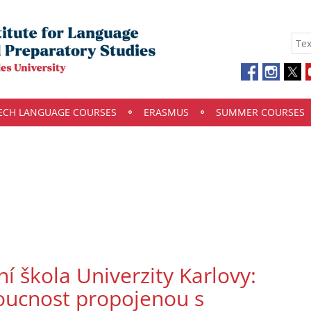
ECH LANGUAGE COURSES
ERASMUS
SUMMER COURSES
í škola Univerzity Karlovy:
oucnost propojenou s