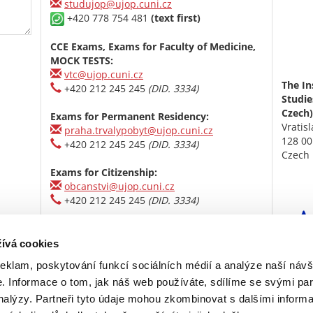
studujop@ujop.cuni.cz
+420 778 754 481
(text first)
CCE Exams, Exams for Faculty of Medicine,
MOCK TESTS:
vtc@ujop.cuni.cz
The In
+420 212 245 245
(DID. 3334)
Studie
Czech
Exams for Permanent Residency:
Vratis
praha.trvalypobyt@ujop.cuni.cz
128 00
+420 212 245 245
(DID. 3334)
Czech 
Exams for Citizenship:
obcanstvi@ujop.cuni.cz
+420 212 245 245
(DID. 3334)
ID No.:
00216208,
VAT No.:
CZ00216208
ívá cookies
Data Box ID:
piyj9b4
reklam, poskytování funkcí sociálních médií a analýze naší návš
 Informace o tom, jak náš web používáte, sdílíme se svými par
analýzy. Partneři tyto údaje mohou zkombinovat s dalšími inform