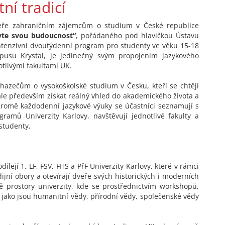
tní tradicí
dveře zahraničním zájemcům o studium v České republice
vte svou budoucnost“
, pořádaného pod hlavičkou Ústavu
intenzivní dvoutýdenní program pro studenty ve věku 15-18
pusu Krystal, je jedinečný svým propojením jazykového
tlivými fakultami UK.
chazečům o vysokoškolské studium v Česku, kteří se chtějí
ale především získat reálný vhled do akademického života a
Kromě každodenní jazykové výuky se účastníci seznamují s
ramů Univerzity Karlovy, navštěvují jednotlivé fakulty a
studenty.
lejí 1. LF, FSV, FHS a PřF Univerzity Karlovy, které v rámci
ijní obory a otevírají dveře svých historických i moderních
ně prostory univerzity, kde se prostřednictvím workshopů,
 jako jsou humanitní vědy, přírodní vědy, společenské vědy