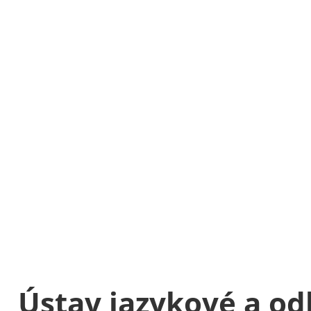
On-line ve
pro cizince
Rozsah: 6 hod
Délka: 3 měsí
Jazyk: čeština
12 500 Kč
536 €
Ústav jazykové a od