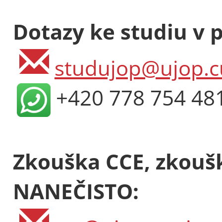
Dotazy ke studiu v 
studujop@ujop.c
+420 778 754 48
Zkouška CCE, zkoušk
Večerní ku
cizince (3 
NANEČISTO:
Rozsah: 6 hod