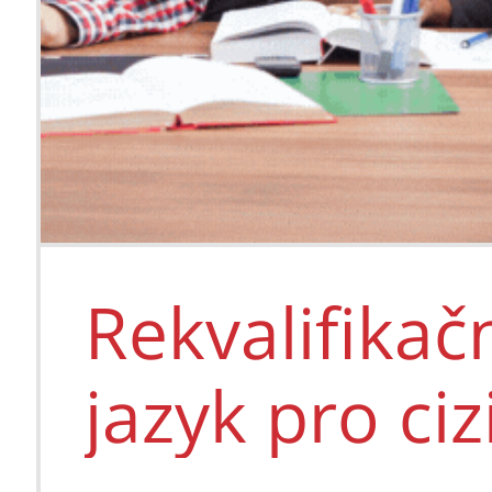
Intenzivní 
cizince (8 
Rekvalifikač
Rozsah: 25 ho
Délka: 8 týdn
jazyk pro ciz
Místo: Praha-
Jazyk: čeština
28 200 Kč