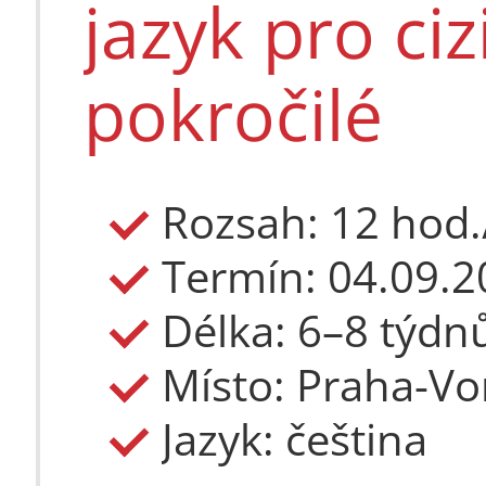
jazyk pro ciz
Délka: 4 týdn
Místo: Poděb
Jazyk: čeština
pokročilé
27 500 Kč
Rozsah: 12 hod.
Délka: 6–8 týdn
Místo: Praha-Vor
Jazyk: čeština