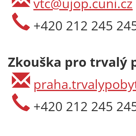
vtc@ujop.cuni.cz
Délka: 3 měsí
Místo: Praha-
+420 212 245 24
Jazyk: čeština
12 500 Kč
536 €
Zkouška pro trvalý 
praha.trvalypoby
+420 212 245 24