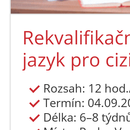
Letní škola
Karlovy: O
Rekvalifikač
budoucno
Rozsah: 25+ 
jazyk pro ciz
Termín: 12.7.
Délka: 2 týdn
Místo: Praha-
Jazyk: angličt
Rozsah: 12 hod.
56 153 Kč
2 410 €
Délka: 6–8 týdn