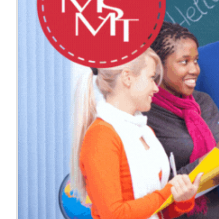
český jazy
Rozsah: 100 
Délka: 4 týdn
Místo: Praha-
Jazyk: čeština
12 850 Kč
od
552 €
od