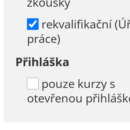
zkoušky
rekvalifikační (Úřad
práce)
Přihláška
pouze kurzy s
otevřenou přihláš