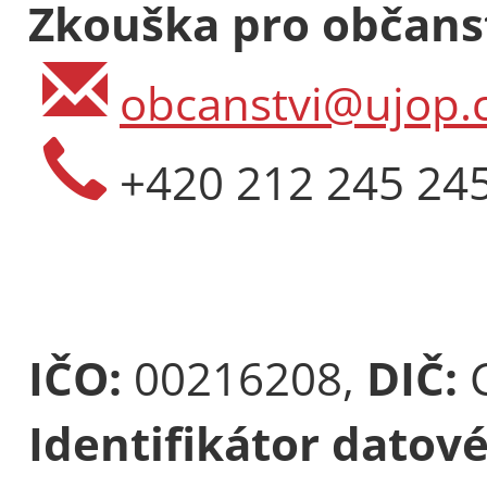
Zkouška pro občanst
obcanstvi@ujop.c
+420 212 245 24
Večerní ku
cizince (5 
Rozsah: 4 hod
IČO:
00216208,
DIČ:
Délka: 5 měs
Identifikátor datov
Místo: Praha-
Jazyk: čeština