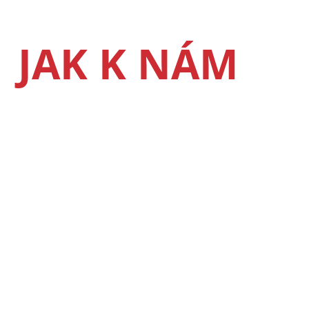
12 500 Kč
536 €
JAK K NÁM