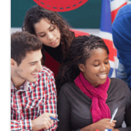
Místo: Poděb
Jazyk: čeština
27 500 Kč
1 180 €