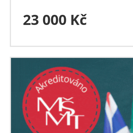
23 000 Kč
Objev Česk
češtiny pr
studenty VŠ
Rozsah: 90 v
Termín: 13.7.
Délka: 4 týdn