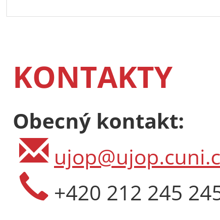
češtiny pro
Rozsah: 25 ho
Termín: 07.0
Délka: 2 sem
KONTAKTY
Místo: Praha-
Jazyk: čeština
112 000 Kč
4 807 €
Obecný kontakt:
ujop@ujop.cuni.c
+420 212 245 24