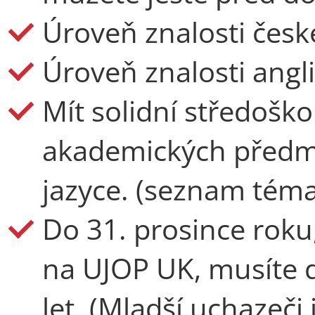
Úroveň znalosti česk
Úroveň znalosti angl
Mít solidní středoško
akademických předm
jazyce. (seznam tém
Do 31. prosince roku
na UJOP UK, musíte 
let. (Mladší uchazeči