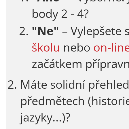
body 2 - 4?
"Ne"
– Vylepšete 
školu
nebo
on-lin
začátkem příprav
Máte solidní přehl
předmětech (historie,
jazyky...)?