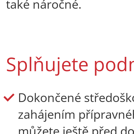
také náročné.
Splňujete podm
Dokončené středoško
zahájením přípravnéh
můžete ještě před d