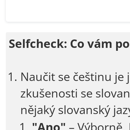
Selfcheck: Co vám p
Naučit se češtinu je 
zkušenosti se slova
nějaký slovanský jaz
"Ano"
– Výborně. 