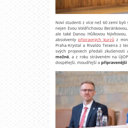
Noví studenti z více než 60 zemí byli
nejen Evou Voldřichovou Beránkovou, p
ale také Danou Hůlkovou Nývltovou,
absolventy
přípravných kurzů
z min
Praha-Krystal a Rivaldo Teixeira z
svých projevech předali zkušenosti 
možné
, a z roku stráveném na ÚJOP
dospělejší, moudřejší a
připravenější