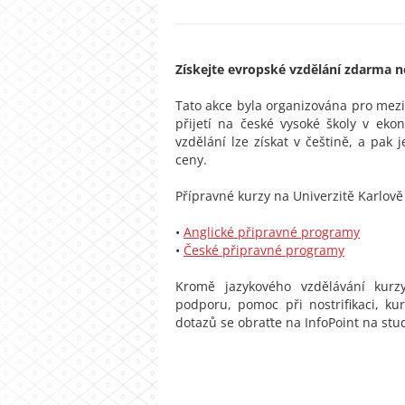
Získejte evropské vzdělání zdarma 
Tato akce byla organizována pro mezi
přijetí na české vysoké školy v eko
vzdělání lze získat v češtině, a pak 
ceny.
Přípravné kurzy na Univerzitě Karlov
•
Anglické připravné programy
•
České připravné programy
Kromě jazykového vzdělávání kurz
podporu, pomoc při nostrifikaci, ku
dotazů se obraťte na InfoPoint na st