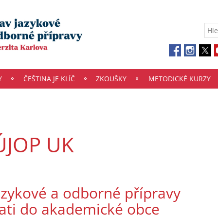
Y
ČEŠTINA JE KLÍČ
ZKOUŠKY
METODICKÉ KURZY
ÚJOP UK
azykové a odborné přípravy
ijati do akademické obce