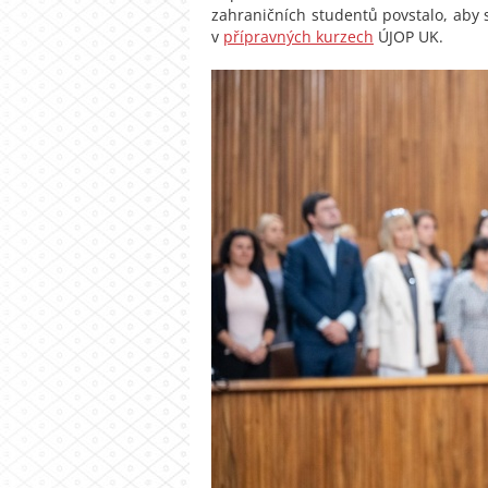
zahraničních studentů povstalo, aby 
v
přípravných kurzech
ÚJOP UK.