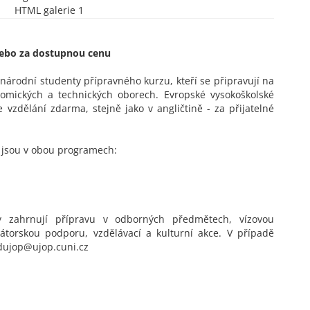
HTML galerie 1
nebo za dostupnou cenu
národní studenty přípravného kurzu, kteří se připravují na
nomických a technických oborech. Evropské vysokoškolské
je vzdělání zdarma, stejně jako v angličtině - za přijatelné
ě jsou v obou programech:
y zahrnují přípravu v odborných předmětech, vízovou
rátorskou podporu, vzdělávací a kulturní akce. V případě
udujop@ujop.cuni.cz