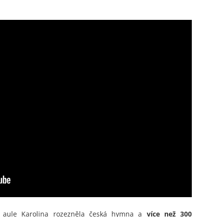
é aule Karolina rozezněla česká hymna a
více než 300